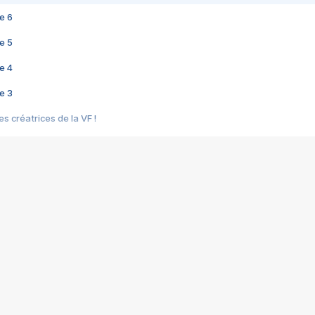
e 6
e 5
e 4
e 3
s créatrices de la VF !
e 2
e 1
e Mektoub My Love arrive enfin ! Rencontre avec Shaïn Boumedine et Sal
i : après Toni en famille
elle réalise le bouleversant Dites lui que je l'aime
ais ! Rencontre autour de Vie privée de Rebecca Zlotowski
 de Marguerite, Grave... Rencontre avec Ella Rumpf