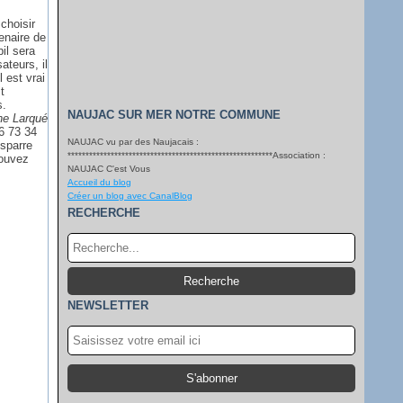
 choisir
enaire de
il sera
ateurs, il
 est vrai
t
s.
NAUJAC SUR MER NOTRE COMMUNE
ne Larqué
6 73 34
NAUJAC vu par des Naujacais :
sparre
*********************************************************Association :
pouvez
NAUJAC C'est Vous
Accueil du blog
Créer un blog avec CanalBlog
RECHERCHE
NEWSLETTER