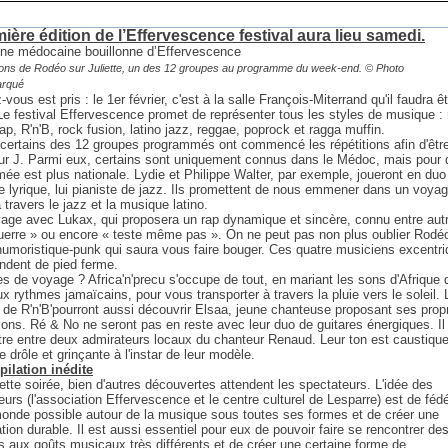
ière édition de l’Effervescence festival aura lieu samedi.
tions de Rodéo sur Juliette, un des 12 groupes au programme du week-end.
© Photo
arqué
-vous est pris : le 1er février, c'est à la salle François-Miterrand qu'il faudra ê
Le festival Effervescence promet de représenter tous les styles de musique :
rap, R'n'B, rock fusion, latino jazz, reggae, poprock et ragga muffin.
 certains des 12 groupes programmés ont commencé les répétitions afin d'être
our J. Parmi eux, certains sont uniquement connus dans le Médoc, mais pour d
ée est plus nationale. Lydie et Philippe Walter, par exemple, joueront en duo 
 lyrique, lui pianiste de jazz. Ils promettent de nous emmener dans un voya
 travers le jazz et la musique latino.
age avec Lukax, qui proposera un rap dynamique et sincère, connu entre aut
uerre » ou encore « teste même pas ». On ne peut pas non plus oublier Rodé
 humoristique-punk qui saura vous faire bouger. Ces quatre musiciens excentr
ndent de pied ferme.
s de voyage ? Africa'n'precu s'occupe de tout, en mariant les sons d'Afrique 
ux rythmes jamaïcains, pour vous transporter à travers la pluie vers le soleil.
de R'n'B'pourront aussi découvrir Elsaa, jeune chanteuse proposant ses prop
ons. Ré & No ne seront pas en reste avec leur duo de guitares énergiques. Il 
tre entre deux admirateurs locaux du chanteur Renaud. Leur ton est caustique
e drôle et grinçante à l'instar de leur modèle.
ilation inédite
ette soirée, bien d'autres découvertes attendent les spectateurs. L'idée des
eurs (l'association Effervescence et le centre culturel de Lesparre) est de fédé
onde possible autour de la musique sous toutes ses formes et de créer une
tion durable. Il est aussi essentiel pour eux de pouvoir faire se rencontrer de
 aux goûts musicaux très différents et de créer une certaine forme de