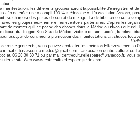
ation.
a manifestation, les différents groupes auront la possibilité d'enregistrer et de
its afin de créer une « compil 100 % médocaine ». L'association Assono, part
nt, se chargera des prises de son et du mixage. La distribution de cette comp
 avec les groupes eux-même et les éventuels partenaires. D'après les organis
tant de montrer qu'il se passe des choses dans le Médoc au niveau culturel. Il
le départ du Reggae Sun Ska du Médoc, victime de son succès, la relève étai
pour essayer de continuer à promouvoir des manifestations artistiques locale
Nadi
 de renseignements, vous pouvez contacter l'association Effervescence au 0
par mail effervescence.medoc@gmail.com L'association centre culturel de Le
oc au 06 26 30 30 71 ou par mail centreculturellesparre@wanadoo.fr. Vous 
sulter le site Web www.centrecultuerllesparre.jimdo.com.