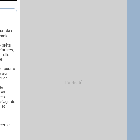
tre, dès
 rock
 prêts
'autres,
: elle
ge
re pour «
o sur
iques
Publicité
de
 Les
res
s'agit de
 et
rer le
s