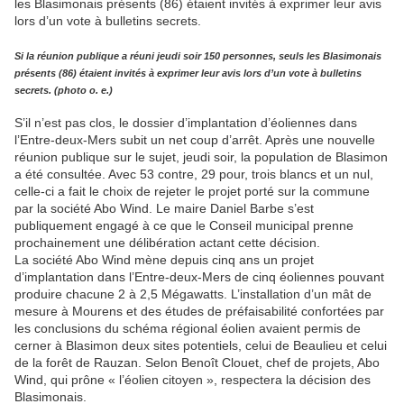
Si la réunion publique a réuni jeudi soir 150 personnes, seuls les Blasimonais
présents (86) étaient invités à exprimer leur avis lors d’un vote à bulletins
secrets. (photo o. e.)
S’il n’est pas clos, le dossier d’implantation d’éoliennes dans
l’Entre-deux-Mers subit un net coup d’arrêt. Après une nouvelle
réunion publique sur le sujet, jeudi soir, la population de Blasimon
a été consultée. Avec 53 contre, 29 pour, trois blancs et un nul,
celle-ci a fait le choix de rejeter le projet porté sur la commune
par la société Abo Wind. Le maire Daniel Barbe s’est
publiquement engagé à ce que le Conseil municipal prenne
prochainement une délibération actant cette décision.
La société Abo Wind mène depuis cinq ans un projet
d’implantation dans l’Entre-deux-Mers de cinq éoliennes pouvant
produire chacune 2 à 2,5 Mégawatts. L’installation d’un mât de
mesure à Mourens et des études de préfaisabilité confortées par
les conclusions du schéma régional éolien avaient permis de
cerner à Blasimon deux sites potentiels, celui de Beaulieu et celui
de la forêt de Rauzan. Selon Benoît Clouet, chef de projets, Abo
Wind, qui prône « l’éolien citoyen », respectera la décision des
Blasimonais.