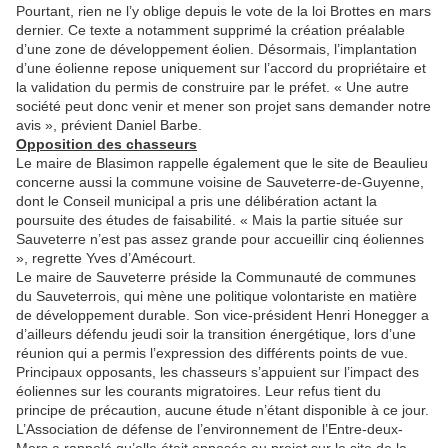
Pourtant, rien ne l’y oblige depuis le vote de la loi Brottes en mars
dernier. Ce texte a notamment supprimé la création préalable
d’une zone de développement éolien. Désormais, l’implantation
d’une éolienne repose uniquement sur l’accord du propriétaire et
la validation du permis de construire par le préfet. « Une autre
société peut donc venir et mener son projet sans demander notre
avis », prévient Daniel Barbe.
Opposition des chasseurs
Le maire de Blasimon rappelle également que le site de Beaulieu
concerne aussi la commune voisine de Sauveterre-de-Guyenne,
dont le Conseil municipal a pris une délibération actant la
poursuite des études de faisabilité. « Mais la partie située sur
Sauveterre n’est pas assez grande pour accueillir cinq éoliennes
», regrette Yves d’Amécourt.
Le maire de Sauveterre préside la Communauté de communes
du Sauveterrois, qui mène une politique volontariste en matière
de développement durable. Son vice-président Henri Honegger a
d’ailleurs défendu jeudi soir la transition énergétique, lors d’une
réunion qui a permis l’expression des différents points de vue.
Principaux opposants, les chasseurs s’appuient sur l’impact des
éoliennes sur les courants migratoires. Leur refus tient du
principe de précaution, aucune étude n’étant disponible à ce jour.
L’Association de défense de l’environnement de l’Entre-deux-