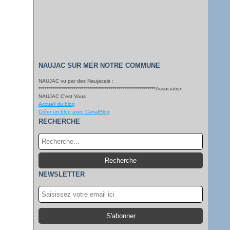
NAUJAC SUR MER NOTRE COMMUNE
NAUJAC vu par des Naujacais :
*********************************************************Association :
NAUJAC C'est Vous
Accueil du blog
Créer un blog avec CanalBlog
RECHERCHE
NEWSLETTER