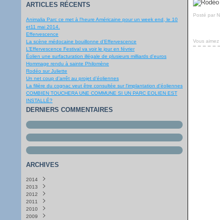
ARTICLES RÉCENTS
Posté par 
Animalia Parc ce met à l'heure Américaine pour un week end, le 10
et11 mai 2014.
Effervescence
Vous aimez
La scène médocaine bouillonne d’Effervescence
L’Effervescence Festival va voir le jour en février
Éolien une surfacturation illégale de plusieurs milliards d'euros
Hommage rendu à sainte Philomène
Rodéo sur Juliette
Un net coup d’arrêt au projet d’éoliennes
La filière du cognac veut être consultée sur l'implantation d'éoliennes
COMBIEN TOUCHERA UNE COMMUNE SI UN PARC EOLIEN EST
INSTALLÉ?
DERNIERS COMMENTAIRES
ARCHIVES
2014
2013
Avril
(1)
2012
Janvier
Décembre
(3)
(1)
2011
Août
Novembre
(1)
(1)
2010
Juin
Septembre
Décembre
(1)
(5)
(2)
2009
Mai
Août
Novembre
Décembre
(5)
(2)
(2)
(18)