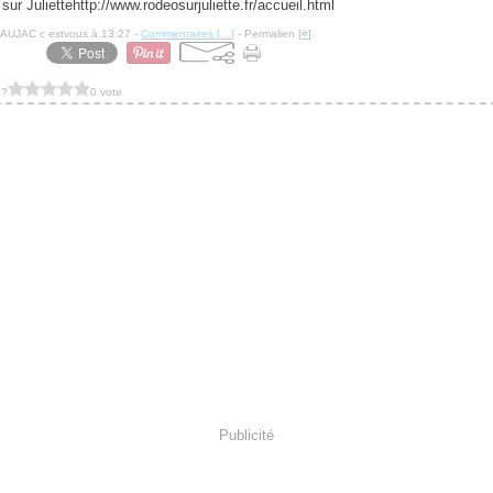
http://www.rodeosurjuliette.fr/accueil.html
NAUJAC c estvous à 13:27 -
Commentaires [
…
]
- Permalien [
#
]
 ?
0 vote
Publicité