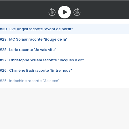
#30 : Eve Angeli raconte "Avant de partir"
#29 : MC Solaar raconte "Bouge de là"
28 : Lorie raconte "Je vais vite"
#27 : Christophe Willem raconte "Jacques a dit"
#26 : Chimène Badi raconte "Entre nous"
#25 : Indochine raconte "3e sexe"
#24 : Zaho raconte "C'est chelou"
#23 : Patrick Bruel raconte "Au café des délices"
#22 : Kyo raconte "Le chemin"
#21 : Nolwenn Leroy raconte "Cassé"