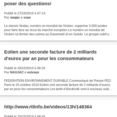
poser des questions!
Publié le 27/10/2010 à 07:14
Par
naujac c vous
Le danois Vestas, numéro un mondial de l'éolien, supprime 3.000 postes
pour faire face au recul du marché européen Le numéro un mondial de
l'éolien va fermer des usines au Danemark et en Suède. Le groupe subit une
baisse de ses prises de commande en Europe....
Eolien une seconde facture de 2 milliards
d’euros par an pour les consommateurs
Publié le 26/10/2010 à 08:30
Par
NAUJAC c estvous
FEDERATION ENVIRONNEMENT DURABLE Communiqué de Presse FED :
Paris le 25 octobre 2010 Eolien une seconde facture de 2 milliards d’euros
par an pour les consommateurs Les tarifs d’électricité vont à nouveau subir
une hausse massive résultant des coûts vertigineux...
http://www.rtlinfo.be/videos/13h/148364
Publié le 25/10/2010 à 08:41