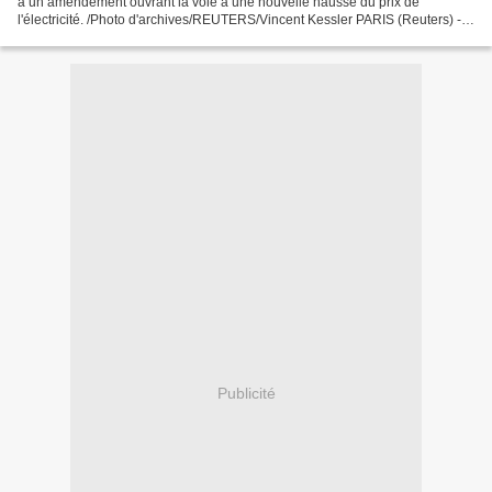
à un amendement ouvrant la voie à une nouvelle hausse du prix de
l'électricité. /Photo d'archives/REUTERS/Vincent Kessler PARIS (Reuters) -
Le gouvernement a donné son aval à un...
Publicité