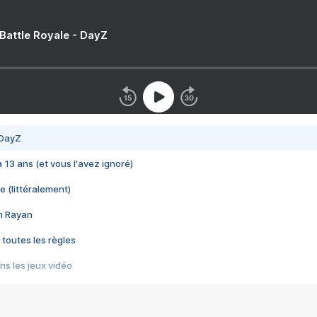
 Battle Royale - DayZ
 DayZ
 a 13 ans (et vous l'avez ignoré)
e (littéralement)
im Rayan
 toutes les règles
s les jeux vidéo
us choquant de Rockstar ? - Le scandale BULLY
e plus moche de Steam