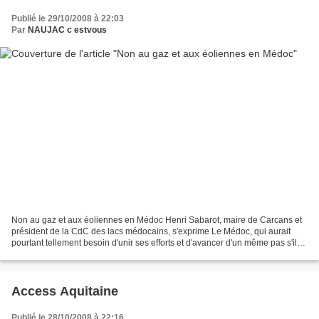
Publié le 29/10/2008 à 22:03
Par
NAUJAC c estvous
Non au gaz et aux éoliennes en Médoc Henri Sabarot, maire de Carcans et
président de la CdC des lacs médocains, s'exprime Le Médoc, qui aurait
pourtant tellement besoin d'unir ses efforts et d'avancer d'un même pas s'il
veut dépasser un jour le stade...
Access Aquitaine
Publié le 28/10/2008 à 22:16