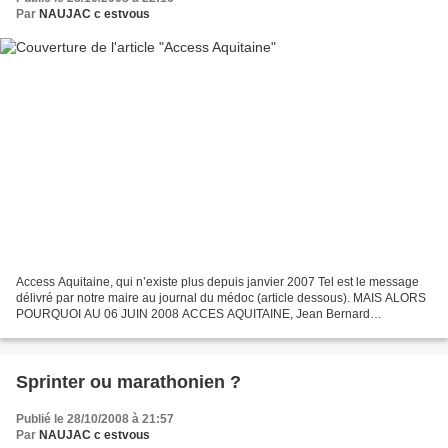
Par
NAUJAC c estvous
Access Aquitaine, qui n’existe plus depuis janvier 2007 Tel est le message
délivré par notre maire au journal du médoc (article dessous). MAIS ALORS
POURQUOI AU 06 JUIN 2008 ACCES AQUITAINE, Jean Bernard
DUFOURD, fait paraitre cette annonce sur le net????...
Sprinter ou marathonien ?
Publié le 28/10/2008 à 21:57
Par
NAUJAC c estvous