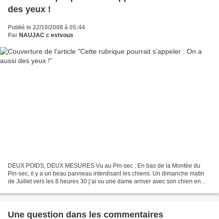
des yeux !
Publié le 22/10/2008 à 05:44
Par
NAUJAC c estvous
DEUX POIDS, DEUX MESURES Vu au Pin-sec : En bas de la Montée du
Pin-sec, il y a un beau panneau interdisant les chiens. Un dimanche matin
de Juillet vers les 8 heures 30 j’ai vu une dame arriver avec son chien en
laisse. A hauteur du poste de secours...
Une question dans les commentaires