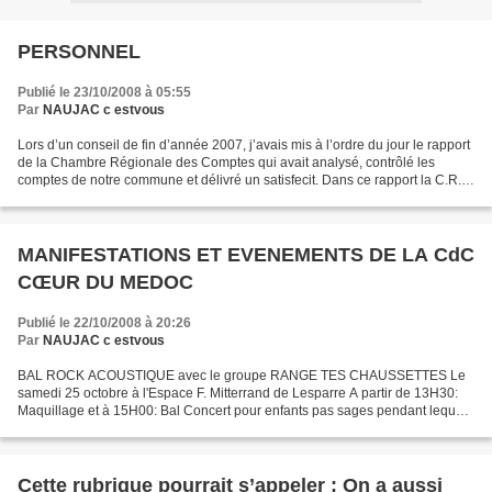
PERSONNEL
Publié le 23/10/2008 à 05:55
Par
NAUJAC c estvous
Lors d’un conseil de fin d’année 2007, j’avais mis à l’ordre du jour le rapport
de la Chambre Régionale des Comptes qui avait analysé, contrôlé les
comptes de notre commune et délivré un satisfecit. Dans ce rapport la C.R.C.
relevait que nous avions un...
MANIFESTATIONS ET EVENEMENTS DE LA CdC
CŒUR DU MEDOC
Publié le 22/10/2008 à 20:26
Par
NAUJAC c estvous
BAL ROCK ACOUSTIQUE avec le groupe RANGE TES CHAUSSETTES Le
samedi 25 octobre à l'Espace F. Mitterrand de Lesparre A partir de 13H30:
Maquillage et à 15H00: Bal Concert pour enfants pas sages pendant lequel
on danse le forro, la samba ou encore le rock,...
Cette rubrique pourrait s’appeler : On a aussi