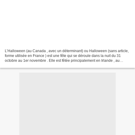
L’Halloween (au Canada , avec un déterminant) ou Halloween (sans article,
forme utilisée en France ) est une fête qui se déroule dans la nuit du 31
octobre au 1er novembre . Elle est fêtée principalement en Irlande , au
Canada , en Grande-Bretagne et...