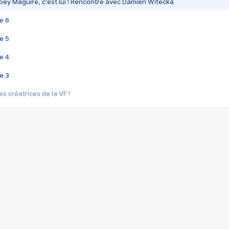
bey Maguire, c'est lui ! Rencontre avec Damien Witecka
e 6
e 5
e 4
e 3
s créatrices de la VF !
e 2
e 1
e Mektoub My Love arrive enfin ! Rencontre avec Shaïn Boumedine et Sal
i : après Toni en famille
elle réalise le bouleversant Dites lui que je l'aime
ais ! Rencontre autour de Vie privée de Rebecca Zlotowski
 de Marguerite, Grave... Rencontre avec Ella Rumpf