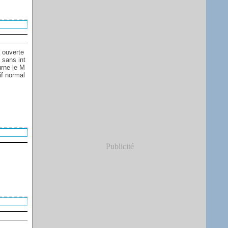
 ouverte
 sans int
urne le M
if normal
Publicité