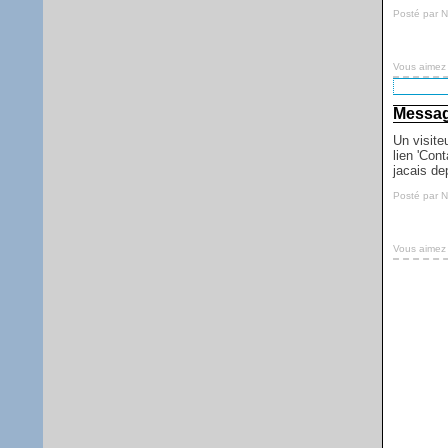
Posté par 
Vous aimez
Message
Un visit
lien 'Con
jacais de
Posté par 
Vous aimez