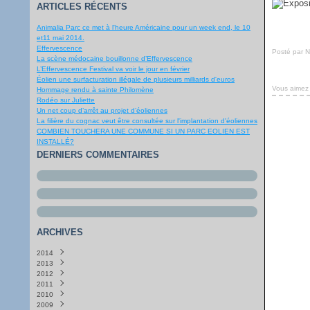
ARTICLES RÉCENTS
Animalia Parc ce met à l'heure Américaine pour un week end, le 10
et11 mai 2014.
Effervescence
Posté par 
La scène médocaine bouillonne d’Effervescence
L’Effervescence Festival va voir le jour en février
Éolien une surfacturation illégale de plusieurs milliards d'euros
Vous aimez
Hommage rendu à sainte Philomène
Rodéo sur Juliette
Un net coup d’arrêt au projet d’éoliennes
La filière du cognac veut être consultée sur l'implantation d'éoliennes
COMBIEN TOUCHERA UNE COMMUNE SI UN PARC EOLIEN EST
INSTALLÉ?
DERNIERS COMMENTAIRES
ARCHIVES
2014
2013
Avril
(1)
2012
Janvier
Décembre
(3)
(1)
2011
Août
Novembre
(1)
(1)
2010
Juin
Septembre
Décembre
(1)
(5)
(2)
2009
Mai
Août
Novembre
Décembre
(5)
(2)
(2)
(18)