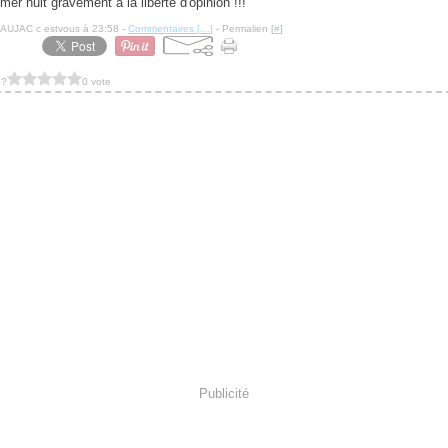
NAUJAC c estvous à 23:58 -
Commentaires [
…
]
- Permalien [
#
]
 ?
0 vote
Publicité