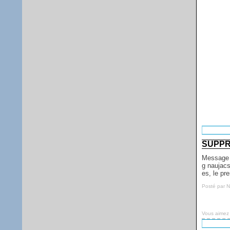
SUPPR
Message 
g naujacs
es, le pr
Posté par 
Vous aimez