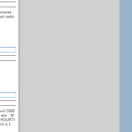
mmenté :
ent netto
ril 2008
 ans : M
C HOURTI
ch à 1