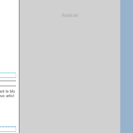
Publicité
t le blo
ux articl