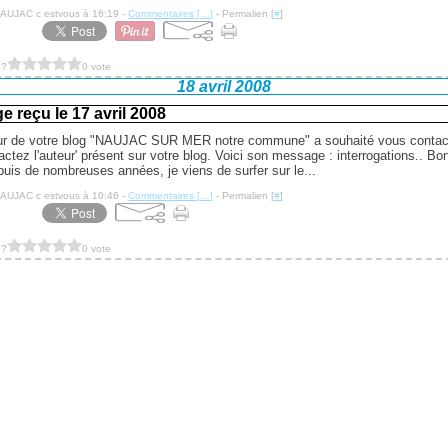
NAUJAC c estvous à 16:19 -
Commentaires [
…
]
- Permalien [
#
]
 ?
0 vote
18 avril 2008
 reçu le 17 avril 2008
eur de votre blog "NAUJAC SUR MER notre commune" a souhaité vous contact
tactez l'auteur' présent sur votre blog. Voici son message : interrogations.. Bo
puis de nombreuses années, je viens de surfer sur le...
NAUJAC c estvous à 10:46 -
Commentaires [
…
]
- Permalien [
#
]
 ?
0 vote