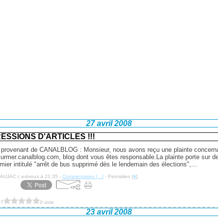
27 avril 2008
ESSIONS D'ARTICLES !!!
provenant de CANALBLOG : Monsieur, nous avons reçu une plainte concernan
urmer.canalblog.com, blog dont vous êtes responsable.La plainte porte sur de
emier intitulé "arrêt de bus supprimé dès le lendemain des élections",...
NAUJAC c estvous à 21:35 -
Commentaires [
…
]
- Permalien [
#
]
 ?
0 vote
23 avril 2008