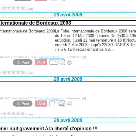
 ?
0 vote
29 avril 2008
nternationale de Bordeaux 2008
La Foire Internationale de Bordeaux 2008 sera
du 1er au 12 Mai 2008 horaires De 9h30 à 19h
erruption, (lundi 12 mai fermeture à 18 h)Noct
ercredi 7 Mai 2008 jusqu'à 22h30. TARIFS Tar
: 7,5 € Tarif réduit enfant de 6 à...
NAUJAC c estvous à 10:04 -
Commentaires [
…
]
- Permalien [
#
]
 ?
0 vote
28 avril 2008
NAUJAC c estvous à 23:59 -
Commentaires [
…
]
- Permalien [
#
]
 ?
0 vote
28 avril 2008
mer nuit gravement à la liberté d'opinion !!!