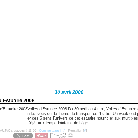
30 avril 2008
d'Estuaire 2008
Voiles d'Estuaire 2008 Du 30 avril au 4 mai, Voiles d’Estuaire 
ndez-vous sur le thème du transport de l'huître. Un week-end 
er des 5 sens l’univers de cet estuaire nourricier aux multiple
Déjà, aux temps lointains de l’âge...
NAUJAC c estvous à 11:26 -
Commentaires [
…
]
- Permalien [
#
]