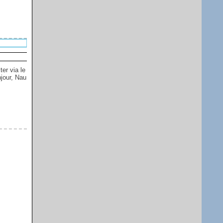
er via le
njour, Nau