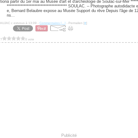
à partir du 1er mai au Musée d'art et d'archéologie de Soulac-sur-Mer *****
*************************************** SOULAC. -- Photographe autodidacte et
e, Bernard Belaubre expose au Musée Support du rêve Depuis l'âge de 1
ns...
NAUJAC c estvous à 13:09 -
Commentaires [
…
]
- Permalien [
#
]
 ?
0 vote
Publicité