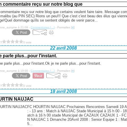
un commentaire reçu sur notre blog que
commentaire reçu sur notre blog que certains veulent faire taire. Message co
 malibu (au PIN SEC) Rions un peu!!! Que c'est c'est beau des élus qui vienn
age!Quel dommage qu'ils se sentent obligés de venir parce...
anne_aunyme à 21:09 -
Commentaires [
…
]
- Permalien [
#
]
 ?
0 vote
22 avril 2008
e parle plus...pour l'instant.
Ok je ne parle plus...pour l'instant.
anne_aunyme à 19:00 -
Commentaires [
…
]
- Permalien [
#
]
 ?
0 vote
18 avril 2008
URTIN NAUJAC
FC HOURTIN NAUJAC Prochaines Rencontres Samedi 19 Av
: - 13 ans : Match à NAUJAC Stade Municipal à 15 h 00 - 18
atch à 16 h 00 stade Municipal de CAZAUX CAZAUX 1 - F
N NAUJAC 1 Dimanche 20Avril 2008 : Senior Equipe 1 : Mat
5...