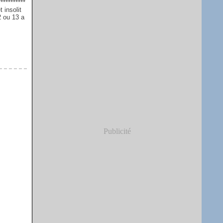
**********
 insolit
2 ou 13 a
Publicité