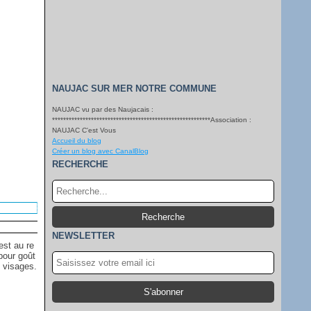
NAUJAC SUR MER NOTRE COMMUNE
NAUJAC vu par des Naujacais :
*********************************************************Association :
NAUJAC C'est Vous
Accueil du blog
Créer un blog avec CanalBlog
RECHERCHE
NEWSLETTER
est au re
pour goût
s visages.