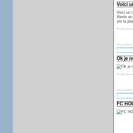
Voici 
Voici un 
Alerte au
yer la pl
Posté par 
Vous aimez
Ok je n
Posté par 
Vous aimez
FC HO